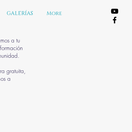
GALERÍAS
More
emos a tu
 formación
omunidad.
a gratuita,
mos a