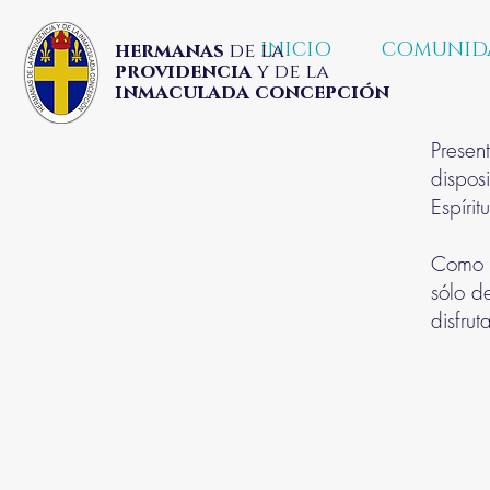
INICIO
COMUNID
hermanas
de la
providencia
y de la
inmaculada concepción
Presen
dispos
Espíri
Como p
sólo d
disfrut