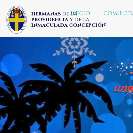
INICIO
COMUNID
hermanas
de la
providencia
y de la
inmaculada concepción
una