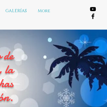
GALERÍAS
More
 de
 la
has
ión.