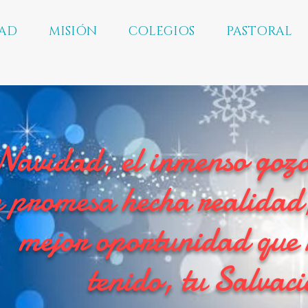
AD
MISIÓN
COLEGIOS
PASTORAL
Navidad, el inmenso gozo
 promesa hecha realidad,
mejor oportunidad que 
tenido, tu Salvac