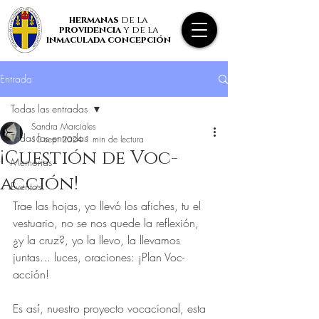
hermanas
de la
providencia
y de la
inmaculada concepción
Entrada
Todas las entradas
Sandra Marciales
Todas las entradas
10 sept 2024
1 min de lectura
¡Cuestión de Voc-
Memorias
acción!
Eventos
Trae las hojas, yo llevó los afiches, tu el 
vestuario, no se nos quede la reflexión, 
¿y la cruz?, yo la llevo, la llevamos 
juntas... luces, oraciones: ¡Plan Voc-
acción!
Es así, nuestro proyecto vocacional, esta 