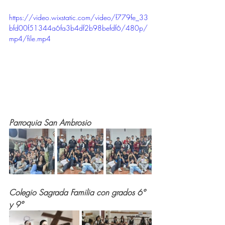
https://video.wixstatic.com/video/f779fe_33
bfd00f51344a6fa3b4df2b98befdf6/480p/
mp4/file.mp4
Parroquia San Ambrosio
Colegio Sagrada Familia con grados 6° 
y 9°